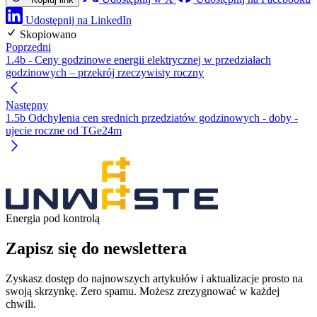
Udostępnij na LinkedIn
Skopiowano
Poprzedni
1.4b - Ceny godzinowe energii elektrycznej w przedziałach
godzinowych – przekrój rzeczywisty roczny
Następny
1.5b Odchylenia cen srednich przedziatów godzinowych - doby -
ujecie roczne od TGe24m
Energia pod kontrolą
Zapisz się do newslettera
Zyskasz dostęp do najnowszych artykułów i aktualizacje prosto na
swoją skrzynkę. Zero spamu. Możesz zrezygnować w każdej
chwili.