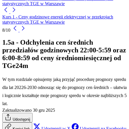
statystycznych TGE w Warszawie
Kurs 1 - Ceny godzinowe energii elektrycznej w przekrojach
statystycznych TGE w Warszawie
8/10
1.5a - Odchylenia cen średnich
przedziałów godzinowych 22:00-5:59 oraz
6:00-8:59 od ceny średniomiesięcznej od
TGe24m
W tym rozdziale opisujemy jaką przyjąć procedurę prognozy spredu
dla lat 20226-2030 odnosząc się do prognozy cen średnich – ułatwia
i logicznie kształtuje moje prognozy spredu w okresie najbliższych 5
lat.
Zaktualizowano 30 gru 2025
Udostępnij
Udostępnij w X
Udostępnij na Facebooku
Kopiuj link