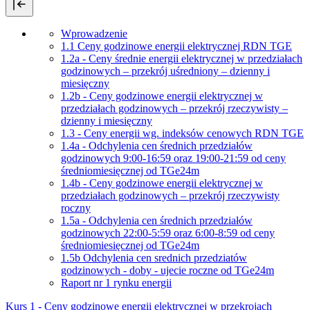
Wprowadzenie
1.1 Ceny godzinowe energii elektrycznej RDN TGE
1.2a - Ceny średnie energii elektrycznej w przedziałach
godzinowych – przekrój uśredniony – dzienny i
miesięczny
1.2b - Ceny godzinowe energii elektrycznej w
przedziałach godzinowych – przekrój rzeczywisty –
dzienny i miesięczny
1.3 - Ceny energii wg. indeksów cenowych RDN TGE
1.4a - Odchylenia cen średnich przedziałów
godzinowych 9:00-16:59 oraz 19:00-21:59 od ceny
średniomiesięcznej od TGe24m
1.4b - Ceny godzinowe energii elektrycznej w
przedziałach godzinowych – przekrój rzeczywisty
roczny
1.5a - Odchylenia cen średnich przedziałów
godzinowych 22:00-5:59 oraz 6:00-8:59 od ceny
średniomiesięcznej od TGe24m
1.5b Odchylenia cen srednich przedziatów
godzinowych - doby - ujecie roczne od TGe24m
Raport nr 1 rynku energii
Kurs 1 - Ceny godzinowe energii elektrycznej w przekrojach