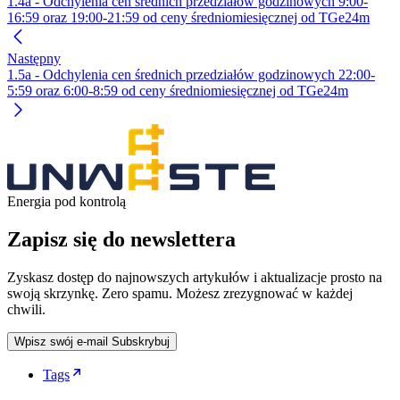
1.4a - Odchylenia cen średnich przedziałów godzinowych 9:00-
16:59 oraz 19:00-21:59 od ceny średniomiesięcznej od TGe24m
Następny
1.5a - Odchylenia cen średnich przedziałów godzinowych 22:00-
5:59 oraz 6:00-8:59 od ceny średniomiesięcznej od TGe24m
Energia pod kontrolą
Zapisz się do newslettera
Zyskasz dostęp do najnowszych artykułów i aktualizacje prosto na
swoją skrzynkę. Zero spamu. Możesz zrezygnować w każdej
chwili.
Wpisz swój e-mail
Subskrybuj
Tags