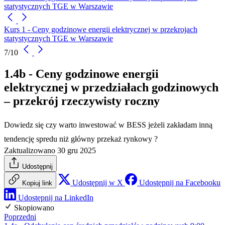
statystycznych TGE w Warszawie
Kurs 1 - Ceny godzinowe energii elektrycznej w przekrojach
statystycznych TGE w Warszawie
7/10
1.4b - Ceny godzinowe energii
elektrycznej w przedziałach godzinowych
– przekrój rzeczywisty roczny
Dowiedz się czy warto inwestować w BESS jeżeli zakładam inną
tendencję spredu niż główny przekaż rynkowy ?
Zaktualizowano 30 gru 2025
Udostępnij
Udostępnij w X
Udostępnij na Facebooku
Kopiuj link
Udostępnij na LinkedIn
Skopiowano
Poprzedni