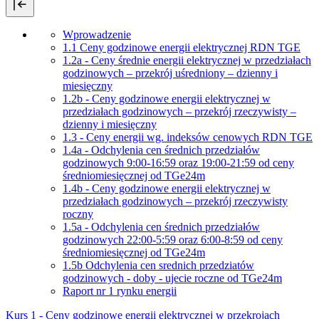
Wprowadzenie
1.1 Ceny godzinowe energii elektrycznej RDN TGE
1.2a - Ceny średnie energii elektrycznej w przedziałach
godzinowych – przekrój uśredniony – dzienny i
miesięczny
1.2b - Ceny godzinowe energii elektrycznej w
przedziałach godzinowych – przekrój rzeczywisty –
dzienny i miesięczny
1.3 - Ceny energii wg. indeksów cenowych RDN TGE
1.4a - Odchylenia cen średnich przedziałów
godzinowych 9:00-16:59 oraz 19:00-21:59 od ceny
średniomiesięcznej od TGe24m
1.4b - Ceny godzinowe energii elektrycznej w
przedziałach godzinowych – przekrój rzeczywisty
roczny
1.5a - Odchylenia cen średnich przedziałów
godzinowych 22:00-5:59 oraz 6:00-8:59 od ceny
średniomiesięcznej od TGe24m
1.5b Odchylenia cen srednich przedziatów
godzinowych - doby - ujecie roczne od TGe24m
Raport nr 1 rynku energii
Kurs 1 - Ceny godzinowe energii elektrycznej w przekrojach