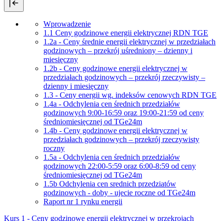
Wprowadzenie
1.1 Ceny godzinowe energii elektrycznej RDN TGE
1.2a - Ceny średnie energii elektrycznej w przedziałach
godzinowych – przekrój uśredniony – dzienny i
miesięczny
1.2b - Ceny godzinowe energii elektrycznej w
przedziałach godzinowych – przekrój rzeczywisty –
dzienny i miesięczny
1.3 - Ceny energii wg. indeksów cenowych RDN TGE
1.4a - Odchylenia cen średnich przedziałów
godzinowych 9:00-16:59 oraz 19:00-21:59 od ceny
średniomiesięcznej od TGe24m
1.4b - Ceny godzinowe energii elektrycznej w
przedziałach godzinowych – przekrój rzeczywisty
roczny
1.5a - Odchylenia cen średnich przedziałów
godzinowych 22:00-5:59 oraz 6:00-8:59 od ceny
średniomiesięcznej od TGe24m
1.5b Odchylenia cen srednich przedziatów
godzinowych - doby - ujecie roczne od TGe24m
Raport nr 1 rynku energii
Kurs 1 - Ceny godzinowe energii elektrycznej w przekrojach