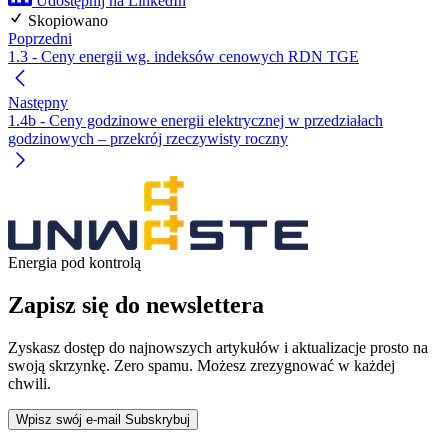
Udostępnij na LinkedIn
Skopiowano
Poprzedni
1.3 - Ceny energii wg. indeksów cenowych RDN TGE
Następny
1.4b - Ceny godzinowe energii elektrycznej w przedziałach
godzinowych – przekrój rzeczywisty roczny
Energia pod kontrolą
Zapisz się do newslettera
Zyskasz dostęp do najnowszych artykułów i aktualizacje prosto na
swoją skrzynkę. Zero spamu. Możesz zrezygnować w każdej
chwili.
Wpisz swój e-mail
Subskrybuj