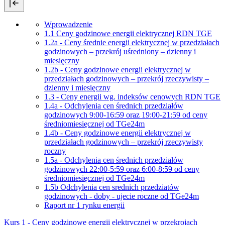
Wprowadzenie
1.1 Ceny godzinowe energii elektrycznej RDN TGE
1.2a - Ceny średnie energii elektrycznej w przedziałach
godzinowych – przekrój uśredniony – dzienny i
miesięczny
1.2b - Ceny godzinowe energii elektrycznej w
przedziałach godzinowych – przekrój rzeczywisty –
dzienny i miesięczny
1.3 - Ceny energii wg. indeksów cenowych RDN TGE
1.4a - Odchylenia cen średnich przedziałów
godzinowych 9:00-16:59 oraz 19:00-21:59 od ceny
średniomiesięcznej od TGe24m
1.4b - Ceny godzinowe energii elektrycznej w
przedziałach godzinowych – przekrój rzeczywisty
roczny
1.5a - Odchylenia cen średnich przedziałów
godzinowych 22:00-5:59 oraz 6:00-8:59 od ceny
średniomiesięcznej od TGe24m
1.5b Odchylenia cen srednich przedziatów
godzinowych - doby - ujecie roczne od TGe24m
Raport nr 1 rynku energii
Kurs 1 - Ceny godzinowe energii elektrycznej w przekrojach