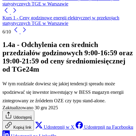
statystycznych TGE w Warszawie
Kurs 1 - Ceny godzinowe energii elektrycznej w przekrojach
statystycznych TGE w Warszawie
6/10
1.4a - Odchylenia cen średnich
przedziałów godzinowych 9:00-16:59 oraz
19:00-21:59 od ceny średniomiesięcznej
od TGe24m
W tym rozdziale dowiesz się jakiej tendencji spreadu może
spodziewać się inwestor inwestujący w BESS magazyn energii
zintegrowany ze źródełem OZE czy typu stand-alone.
Zaktualizowano 30 gru 2025
Udostępnij
Udostępnij w X
Udostępnij na Facebooku
Kopiuj link