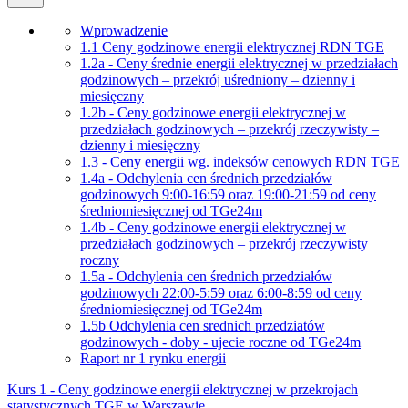
Wprowadzenie
1.1 Ceny godzinowe energii elektrycznej RDN TGE
1.2a - Ceny średnie energii elektrycznej w przedziałach
godzinowych – przekrój uśredniony – dzienny i
miesięczny
1.2b - Ceny godzinowe energii elektrycznej w
przedziałach godzinowych – przekrój rzeczywisty –
dzienny i miesięczny
1.3 - Ceny energii wg. indeksów cenowych RDN TGE
1.4a - Odchylenia cen średnich przedziałów
godzinowych 9:00-16:59 oraz 19:00-21:59 od ceny
średniomiesięcznej od TGe24m
1.4b - Ceny godzinowe energii elektrycznej w
przedziałach godzinowych – przekrój rzeczywisty
roczny
1.5a - Odchylenia cen średnich przedziałów
godzinowych 22:00-5:59 oraz 6:00-8:59 od ceny
średniomiesięcznej od TGe24m
1.5b Odchylenia cen srednich przedziatów
godzinowych - doby - ujecie roczne od TGe24m
Raport nr 1 rynku energii
Kurs 1 - Ceny godzinowe energii elektrycznej w przekrojach
statystycznych TGE w Warszawie