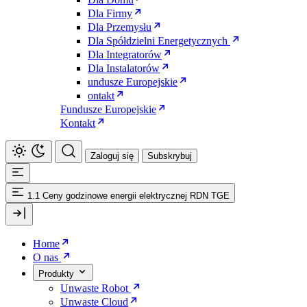
Dla Firmy
Dla Przemysłu
Dla Spółdzielni Energetycznych
Dla Integratorów
Dla Instalatorów
undusze Europejskie
ontakt
Fundusze Europejskie
Kontakt
Zaloguj się
Subskrybuj
1.1 Ceny godzinowe energii elektrycznej RDN TGE
Home
O nas
Produkty
Unwaste Robot
Unwaste Cloud